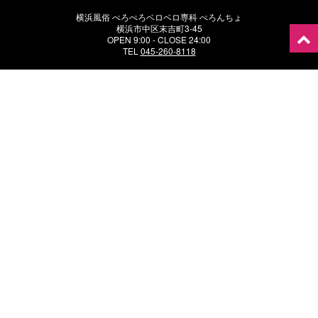
横浜風俗 ぺろぺろベロベロ専科 ぺろんちょ
横浜市中区末吉町3-45
OPEN 9:00 - CLOSE 24:00
TEL
045-260-8118
恋愛グループ総合サイト
恋愛グループ女子求人
恋愛グループ男子求人
横浜恋愛グループ
YOKOHAMA