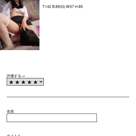
T.142 B.89(G) W.57 H.85
評価する→
名前
タイトル